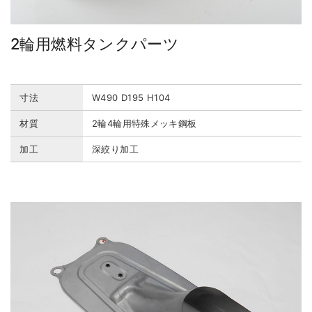
2輪用燃料タンクパーツ
寸法
W490 D195 H104
材質
2輪4輪用特殊メッキ鋼板
加工
深絞り加工